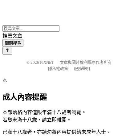
推薦文章
關閉搜尋
© 2026
PIXNET
｜
文章與圖片權利屬原作者所有
隱私權政策
｜
服務聲明
⚠️
成人內容提醒
本部落格內容僅限年滿十八歲者瀏覽。
若您未滿十八歲，請立即離開。
已滿十八歲者，亦請勿將內容提供給未成年人士。